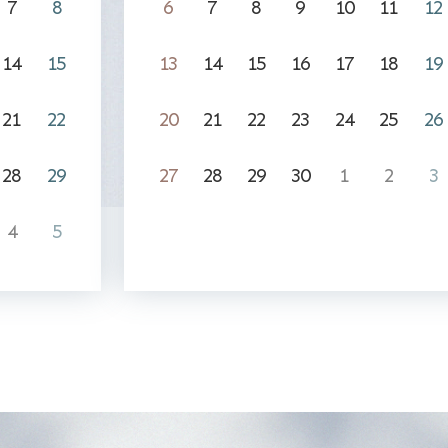
7
8
6
7
8
9
10
11
12
14
15
13
14
15
16
17
18
19
21
22
20
21
22
23
24
25
26
28
29
27
28
29
30
1
2
3
4
5