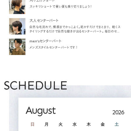
刈り上げショート
スッキリショートで暑い夏も乗り切りましょう！
大人センターパート
自然な毛流れで、横顔までかっこよく。乾かすだけでまとまり、 軽くス
タイリングするだけで自然な動きが出るセンターパート。 毎日のセッ
トも簡単でおすすめのスタイルです。
men’sセンターパート
メンズスタイルセンターパートです！
SCHEDULE
August
2026
日
月
火
水
木
金
土