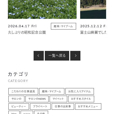
2026.04.17 Fri
2025.12.12 Fri
趣味・マイブーム
久しぶりの昭和記念公園
富士山綺麗でした
一覧へ戻る
カテゴリ
CATEGORY
こだわりの仕事道具
趣味・マイブーム
お気に入りアイテム
サロンの
サロンのNEWS
マイペット
おすすめスタイル
ビューティー
プライベート
仕事の出来事
おすすめメニュー
blog
news
その他