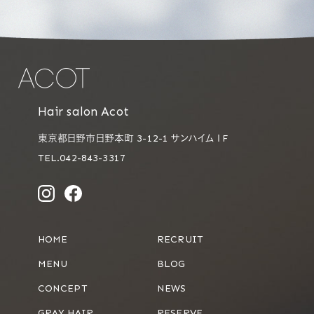
Hair salon Acot
東京都日野市日野本町 3-12-1 サンハイム１F
TEL.042-843-3317
HOME
RECRUIT
MENU
BLOG
CONCEPT
NEWS
GRAY HAIR
RESERVE