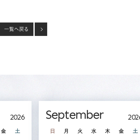
一覧へ戻る
September
2026
202
金
土
日
月
火
水
木
金
土