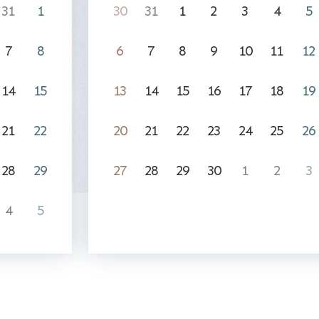
31
1
30
31
1
2
3
4
5
7
8
6
7
8
9
10
11
12
14
15
13
14
15
16
17
18
19
21
22
20
21
22
23
24
25
26
28
29
27
28
29
30
1
2
3
4
5